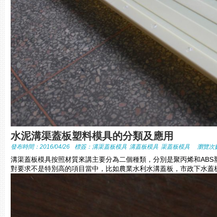
水泥溝渠蓋板塑料模具的分類及應用
發布時間：2016/04/26
標簽：
溝渠蓋板模具
溝蓋板模具
渠蓋板模具
瀏覽次數
溝渠蓋板模具按照材質來講主要分為二個種類，分別是聚丙烯和AB
對要求不是特別高的項目當中，比如農業水利水溝蓋板，市政下水蓋板，