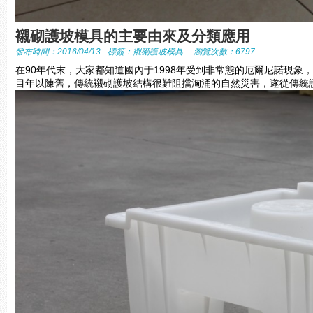
襯砌護坡模具的主要由來及分類應用
發布時間：2016/04/13
標簽：
襯砌護坡模具
瀏覽次數：6797
在90年代末，大家都知道國內于1998年受到非常態的厄爾尼諾現
目年以陳舊，傳統襯砌護坡結構很難阻擋洶涌的自然災害，遂從傳統護坡