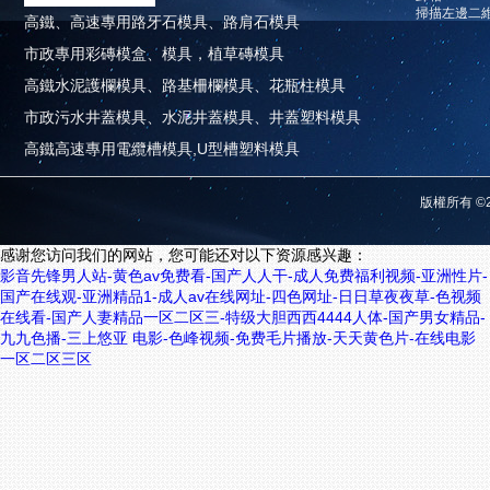
掃描左邊二
高鐵、高速專用路牙石模具、路肩石模具
市政專用彩磚模盒、模具，植草磚模具
高鐵水泥護欄模具、路基柵欄模具、花瓶柱模具
市政污水井蓋模具、水泥井蓋模具、井蓋塑料模具
高鐵高速專用電纜槽模具,U型槽塑料模具
版權所有 ©2
感谢您访问我们的网站，您可能还对以下资源感兴趣：
影音先锋男人站-黄色av免费看-国产人人干-成人免费福利视频-亚洲性片-
国产在线观-亚洲精品1-成人av在线网址-四色网址-日日草夜夜草-色视频
在线看-国产人妻精品一区二区三-特级大胆西西4444人体-国产男女精品-
九九色播-三上悠亚 电影-色峰视频-免费毛片播放-天天黄色片-在线电影
一区二区三区