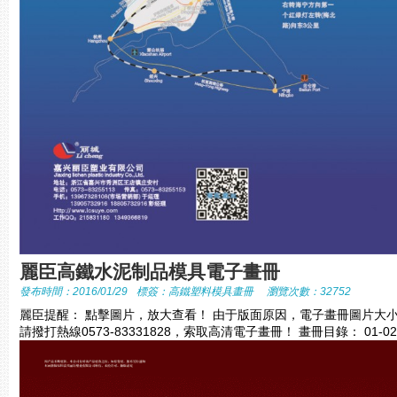
麗臣高鐵水泥制品模具電子畫冊
發布時間：2016/01/29
標簽：
高鐵塑料模具畫冊
瀏覽次數：32752
麗臣提醒： 點擊圖片，放大查看！ 由于版面原因，電子畫冊圖片大
請撥打熱線0573-83331828，索取高清電子畫冊！ 畫冊目錄： 01-0