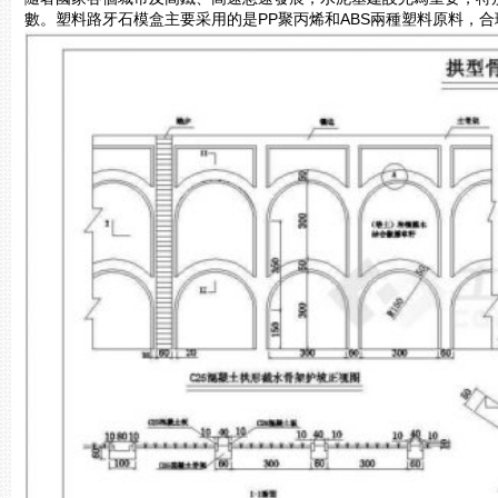
數。塑料路牙石模盒主要采用的是PP聚丙烯和ABS兩種塑料原料，合理