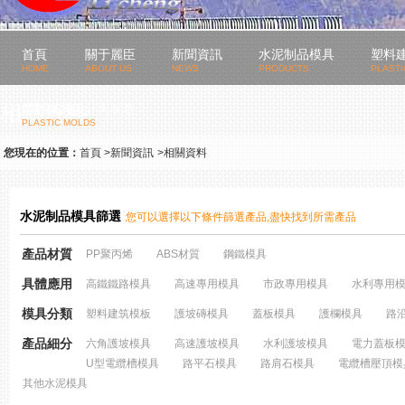
首頁
關于麗臣
新聞資訊
水泥制品模具
塑料
HOME
ABOUT US
NEWS
PRODUCTS
PLAST
相關資料
塑料模具設計與制造
PLASTIC MOLDS
您現在的位置：
首頁
>
新聞資訊
>
相關資料
水泥制品模具篩選
您可以選擇以下條件篩選產品,盡快找到所需產品
產品材質
PP聚丙烯
ABS材質
鋼鐵模具
具體應用
高鐵鐵路模具
高速專用模具
市政專用模具
水利專用
模具分類
塑料建筑模板
護坡磚模具
蓋板模具
護欄模具
路
產品細分
六角護坡模具
高速護坡模具
水利護坡模具
電力蓋板
U型電纜槽模具
路平石模具
路肩石模具
電纜槽壓頂模
其他水泥模具