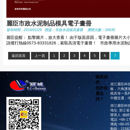
麗臣市政水泥制品模具電子畫冊
發布時間：2016/01/29
標簽：
市政水泥模具畫冊
瀏覽次數：34939
麗臣提醒： 點擊圖片，放大查看！ 由于版面原因，電子畫冊圖片大
請撥打熱線0573-83331828，索取高清電子畫冊！ 市政專用水泥制品
返回首頁
上一頁
1
2
3
4
5
6
7
聯系我
們
浙江麗臣科
也許你
板，六角護
還在
模具等一系
中國交通，
找？
浙江麗臣科
地址: 浙江
聯系人: 姚
電話: +86-1
傳真:+86-05
郵箱：21583