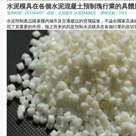
水泥模具在各個水泥混凝土預制塊行業的具體
發布時間：2016/04/07
標簽：
水泥模具
水泥預制模具
瀏覽次數：7415
水泥預制產品隨著國內城市及交通建設的突飛猛進，不論在國家高速
現了其重要的作用，隨之而來的則是預制水泥模具在各個行業的急切需求